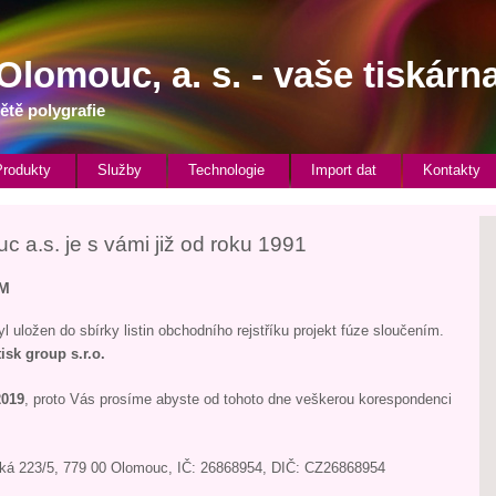
Olomouc, a. s. - vaše tiskárna
ětě polygrafie
Produkty
Služby
Technologie
Import dat
Kontakty
 a.s. je s vámi již od roku 1991
ÍM
l uložen do sbírky listin obchodního rejstříku projekt fúze sloučením.
tisk group s.r.o.
2019
, proto Vás prosíme abyste od tohoto dne veškerou korespondenci
cká 223/5, 779 00 Olomouc, IČ: 26868954, DIČ: CZ26868954