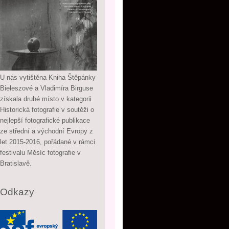
U nás vytištěna Kniha Štěpánky
Bieleszové a Vladimíra Birguse
získala druhé místo v kategorii
Historická fotografie v soutěži o
nejlepší fotografické publikace
ze střední a východní Evropy z
let 2015-2016, pořádané v rámci
festivalu Měsíc fotografie v
Bratislavě.
Odkazy