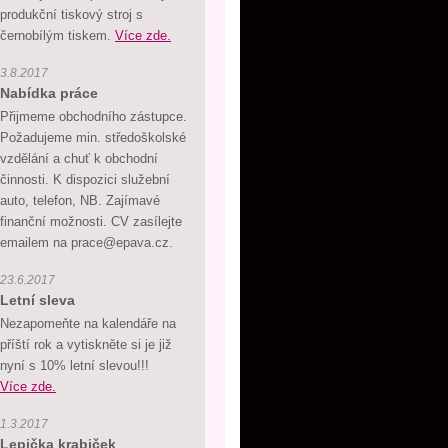
produkční tiskový stroj s
černobílým tiskem.
Více zde.
3.8.2017
Nabídka práce
Přijmeme obchodního zástupce.
Požadujeme min. středoškolské
vzdělání a chuť k obchodní
činnosti. K dispozici služební
auto, telefon, NB. Zajímavé
finanční možnosti. CV zasílejte
emailem na prace@epava.cz.
23.6.2017
Letní sleva
Nezapomeňte na kalendáře na
příští rok a vytiskněte si je již
nyní s 10% letní slevou!!!
Více zde.
1.3.2017
Lepička krabiček