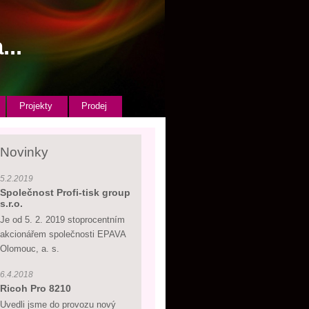
...
Projekty
Prodej
Novinky
5.2.2019
Společnost Profi-tisk group
s.r.o.
Je od 5. 2. 2019 stoprocentním
akcionářem společnosti EPAVA
Olomouc, a. s.
6.4.2018
Ricoh Pro 8210
Uvedli jsme do provozu nový