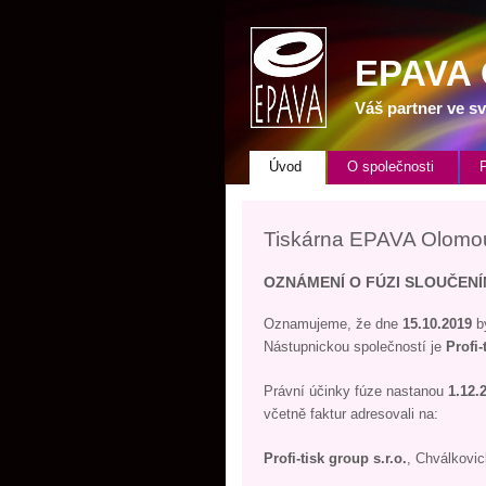
EPAVA
Váš partner ve sv
Úvod
O společnosti
Tiskárna EPAVA Olomouc
OZNÁMENÍ O FÚZI SLOUČEN
Oznamujeme, že dne
15.10.2019
by
Nástupnickou společností je
Profi-
Právní účinky fúze nastanou
1.12.
včetně faktur adresovali na:
Profi-tisk group s.r.o.
, Chválkovi