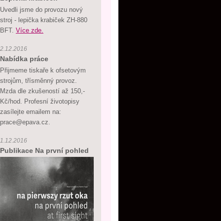
Uvedli jsme do provozu nový
stroj - lepička krabiček ZH-880
BFT.
Více zde.
2.12.2016
Nabídka práce
Přijmeme tiskaře k ofsetovým
strojům, třísměnný provoz.
Mzda dle zkušeností až 150,-
Kč/hod. Profesní životopisy
zasílejte emailem na:
prace@epava.cz.
1.12.2016
Publikace Na první pohled