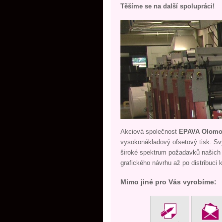
Těšíme se na další spolupráci!
Akciová společnost
EPAVA Olomou
vysokonákladový ofsetový tisk. S
široké spektrum požadavků našich
grafického návrhu až po distribuci 
Mimo jiné pro Vás vyrobíme: